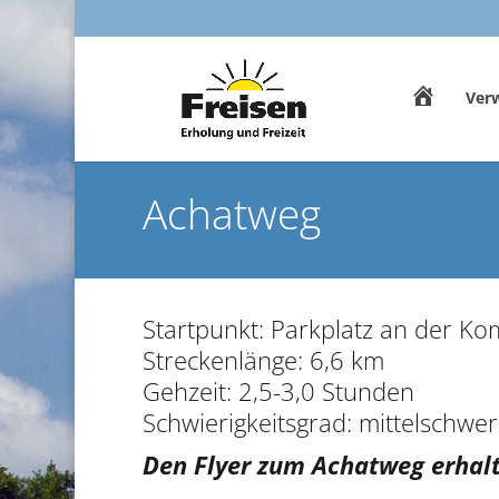
A
Verw
S
t
a
r
t
s
Achatweg
e
i
t
e
W
i
l
l
Startpunkt: Parkplatz an der K
k
o
Streckenlänge: 6,6 km
m
m
Gehzeit: 2,5-3,0 Stunden
e
n
Schwierigkeitsgrad: mittelschwer
i
n
F
Den Flyer zum Achatweg erhalte
r
e