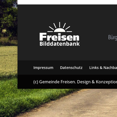
i
s
e
n
Impressum
Datenschutz
Links & Nachba
(c) Gemeinde Freisen. Design & Konzepti