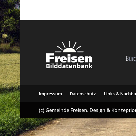
i
s
e
n
Impressum
Datenschutz
Links & Nachba
(c) Gemeinde Freisen. Design & Konzepti